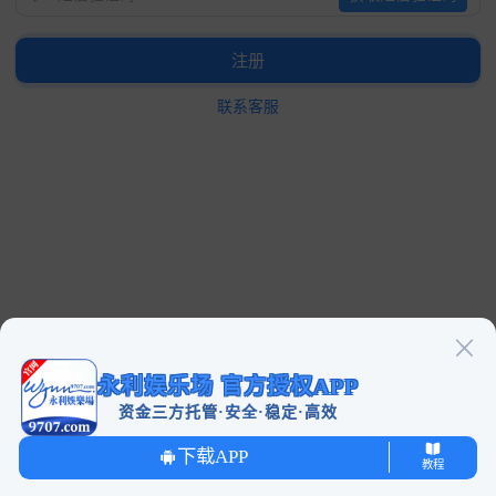
注册
联系客服
永利娱乐场 官方授权APP
资金三方托管·安全·稳定
·高效
下载APP
教程