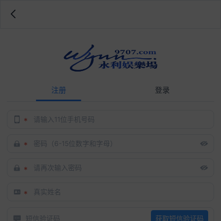
注册
登录
*
*
*
*
获取短信验证码